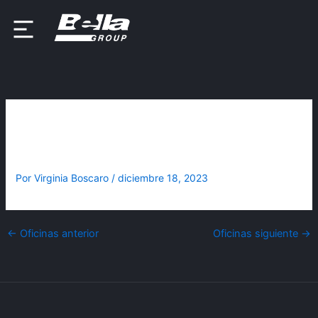
Ir
al
contenido
Flagship Power Zone Río
Grande
Por
Virginia Boscaro
/
diciembre 18, 2023
←
Oficinas anterior
Oficinas siguiente
→