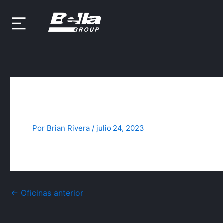
Ir
al
contenido
Bintelli San Juan
Por
Brian Rivera
/
julio 24, 2023
←
Oficinas anterior